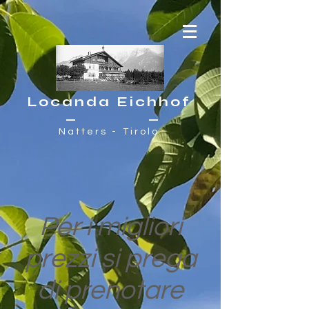
Locanda Eichhof
Natters - Tirolo
Per i migliori
prezzi si prega
di prenotare