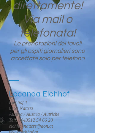
direttamente!
Via mail o
telefonata!
Le prenotazioni dei tavoli
per gli ospiti giornalieri sono
accettate solo per telefono
Locanda Eichhof
Eichhof 4
6161 Natters
Austria / Austria / Autriche
Tel.:
0043512 54 66 20
eichhof.natters@aon.at
www.eichhof.at